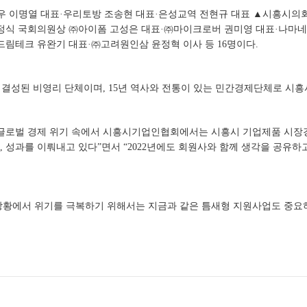
 이명열 대표·우리토방 조송현 대표·은성교역 전현규 대표 ▲시흥시의
조정식 국회의원상 ㈜아이폼 고성은 대표·㈜마이크로버 권미영 대표·나마
드림테크 유완기 대표·㈜고려원인삼 윤정혁 이사 등 16명이다.
 결성된 비영리 단체이며, 15년 역사와 전통이 있는 민간경제단체로 시흥
한 글로벌 경제 위기 속에서 시흥시기업인협회에서는 시흥시 기업제품 시
등, 성과를 이뤄내고 있다”면서 “2022년에도 회원사와 함께 생각을 공유
상황에서 위기를 극복하기 위해서는 지금과 같은 틈새형 지원사업도 중요하