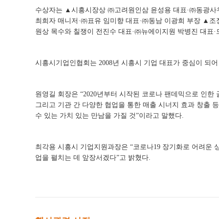
수상자는 ▲시흥시장상 ㈜고려원인삼 윤성용 대표·㈜동광사우
최희자 매니저·㈜표유 임미향 대표·㈜동남 이광희 부장 ▲
원상 목수와 칠쟁이 전진수 대표·㈜뉴에이지원 박병진 대표·
시흥시기업인협회는 2008년 시흥시 기업 대표가 중심이 되어
원영길 회장은 “2020년부터 시작된 코로나 팬데믹으로 인
그리고 기관 간 다양한 협업을 통한 매출 시너지 효과 창출 
수 있는 가치 있는 만남을 가질 것”이라고 말했다.
최각용 시흥시 기업지원과장은 “코로나19 장기화로 어려운 
업을 펼치는 데 앞장서겠다”고 밝혔다.