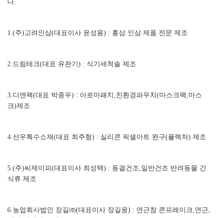
다.
1.(주)고려인삼(대표이사 윤성용) : 홍삼.인삼 제품 전문 제조
2.드림테크(대표 유완기) : 식기세척솔 제조
3.디앤팩(대표 박종우) : 아로마패치,친환경파우치(마스크팩,마스
크)제조
4.선우특수소재(대표 최주형) : 실리콘 픽셀아트 완구(플렉처) 제조
5.(주)씨제이피(대표이사 최성택) : 동결건조,일반건조 반려동물 간
식류 제조
6.농업회사법인 장길㈜(대표이사 장길웅) : 연근참 콘프레이크,연근,