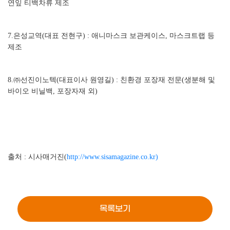
연잎 티백차류 제조
7.은성교역(대표 전현구) : 애니마스크 보관케이스, 마스크트랩 등
제조
8.㈜선진이노텍(대표이사 원영길) : 친환경 포장재 전문(생분해 및
바이오 비닐백, 포장자재 외)
출처 : 시사매거진(
http://www.sisamagazine.co.kr)
목록보기