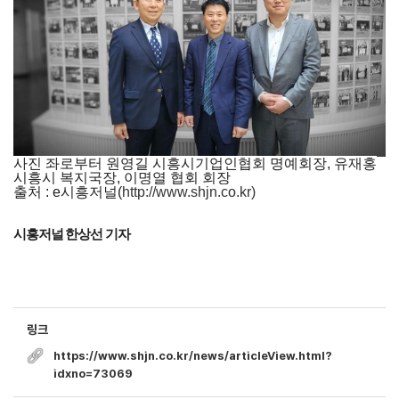
사진 좌로부터 원영길 시흥시기업인협회 명예회장, 유재홍
시흥시 복지국장, 이명열 협회 회장
출처 : e시흥저널(
http://www.shjn.co.kr)
시흥저널 한상선 기자
링크
https://www.shjn.co.kr/news/articleView.html?
idxno=73069