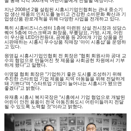
을 통해 각각 500개씩 어린이들에게 전달될 예정이다.
지난 2008년 2월 설립된 시흥시기업인협회는 관내 중소기
업 생산 제품의 인지도를 높이고 건강한 소비문화 확산과 기
업생산품 판로개척을 위해 다양한 사업을 전개하고 있다.
특히 시흥비즈니스센터 1층에 마련된 상설 전시장과 성담스
퀘어 5층에 마스크팩과 화장품, 무릎담요, 가방, 시계, 어린
이 우산용 LED안전등대, 공예품 등 20여개 기업 상품을 전
시판매하는 시흥시 우수상품 직매장 ‘아이 시흥샵’을 운영하
고 있다.
원영길 시흥시기업인협회 전 회장은 “협회 회원사와 공대 교
수의 협업으로 만들어진 첫 제품을 사회공헌 차원에서 기부
하게 됐다”고 말했다.
이명열 협회 회장은 “기업하기 좋은 도시를 조성하기 위해
추진한 스타트업 기업 제품을 지역 아동들을 위해 전달하게
돼 기쁘다”며 “스타트업 기업이 늘어나는 시흥시가 됐으면
좋겠다”고 밝혔다.
유재홍 시흥시 복지국장은 “시흥에서 기업 협업으로 개발된
어린이 안전 용품이 전국 아동친화도시 어린이들까지 전달
될 수 있도록 노력할 것”이라고 밝혔다.