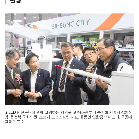
탄생
▲LED 안전등대에 관해 설명하는 김명구 교수(좌측부터 송미희 시흥시의회 의
장, 문정복 국회의원, 조성기 오성스프링 대표, 윤동연 연합금속 대표, 한국공대
김명구 교수)